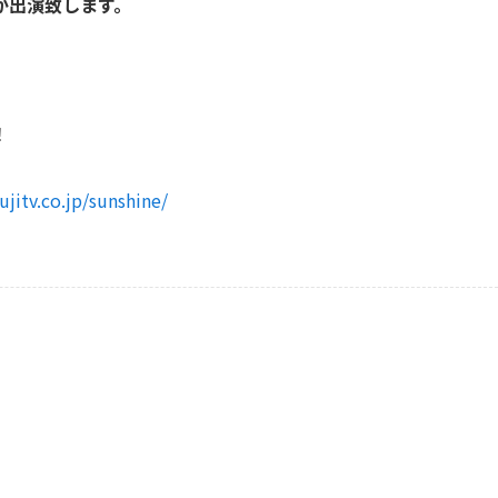
が出演致します。
！
ujitv.co.jp/sunshine/