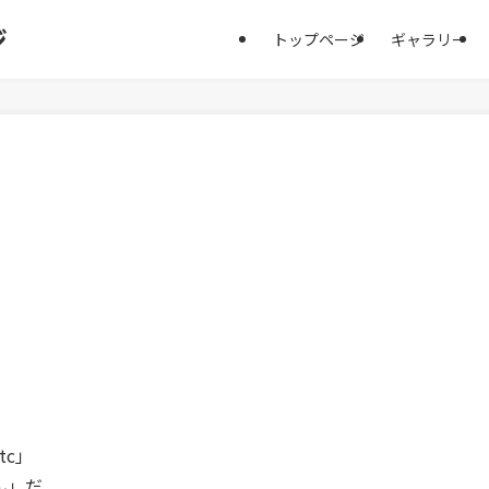
ジ
トップページ
ギャラリー
c」
ん」だ。