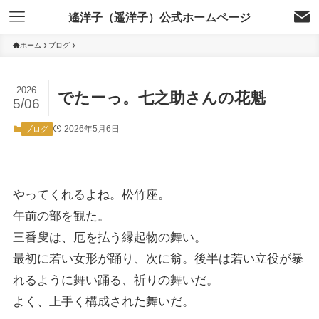
遙洋子（遥洋子）公式ホームページ
ホーム
ブログ
2026
でたーっ。七之助さんの花魁
5/06
2026年5月6日
ブログ
やってくれるよね。松竹座。
午前の部を観た。
三番叟は、厄を払う縁起物の舞い。
最初に若い女形が踊り、次に翁。後半は若い立役が暴
れるように舞い踊る、祈りの舞いだ。
よく、上手く構成された舞いだ。