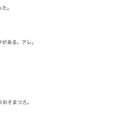
った。
フがある、アレ。
うおそまつさ。